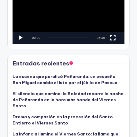
e
r
o
o
d
u
c
00:00
05:48
t
o
r
d
Entradas recientes
e
v
La escena que paralizó Peñaranda: un pequeño
San Miguel cambia el luto por el júbilo de Pascua
í
d
El silencio que camina: la Soledad recorre la noche
e
de Peñaranda en la hora más honda del Viernes
o
Santo
Drama y compasión en la procesión del Santo
Entierro el Viernes Santo
La infancia ilumina el Viernes Santo: la llama que