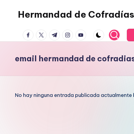
Hermandad de Cofradías
Saltar
al
contenido
facebook.com
twitter.com
t.me
instagram.com
youtube.com
email hermandad de cofradia
No hay ninguna entrada publicada actualmente b