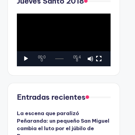
Jueves Santo 2018
o
r
d
R
e
e
v
p
í
r
d
o
00:0
05:4
e
d
0
8
o
u
c
t
Entradas recientes
o
r
La escena que paralizó
d
Peñaranda: un pequeño San Miguel
e
cambia el luto por el júbilo de
v