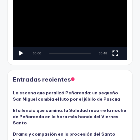
í
e
d
p
e
r
o
o
d
u
c
00:00
05:48
t
o
r
d
Entradas recientes
e
v
La escena que paralizó Peñaranda: un pequeño
San Miguel cambia el luto por el júbilo de Pascua
í
d
El silencio que camina: la Soledad recorre la noche
e
de Peñaranda en la hora más honda del Viernes
o
Santo
Drama y compasión en la procesión del Santo