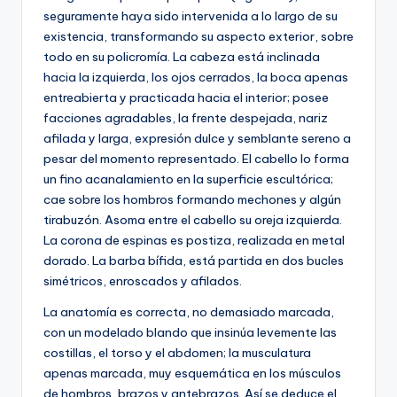
seguramente haya sido intervenida a lo largo de su
existencia, transformando su aspecto exterior, sobre
todo en su policromía. La cabeza está inclinada
hacia la izquierda, los ojos cerrados, la boca apenas
entreabierta y practicada hacia el interior; posee
facciones agradables, la frente despejada, nariz
afilada y larga, expresión dulce y semblante sereno a
pesar del momento representado. El cabello lo forma
un fino acanalamiento en la superficie escultórica;
cae sobre los hombros formando mechones y algún
tirabuzón. Asoma entre el cabello su oreja izquierda.
La corona de espinas es postiza, realizada en metal
dorado. La barba bífida, está partida en dos bucles
simétricos, enroscados y afilados.
La anatomía es correcta, no demasiado marcada,
con un modelado blando que insinúa levemente las
costillas, el torso y el abdomen; la musculatura
apenas marcada, muy esquemática en los músculos
de hombros, brazos y antebrazos. Así se deduce el