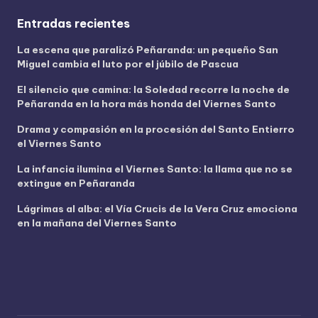
e
v
Entradas recientes
í
La escena que paralizó Peñaranda: un pequeño San
d
Miguel cambia el luto por el júbilo de Pascua
e
o
El silencio que camina: la Soledad recorre la noche de
Peñaranda en la hora más honda del Viernes Santo
Drama y compasión en la procesión del Santo Entierro
el Viernes Santo
La infancia ilumina el Viernes Santo: la llama que no se
extingue en Peñaranda
Lágrimas al alba: el Vía Crucis de la Vera Cruz emociona
en la mañana del Viernes Santo