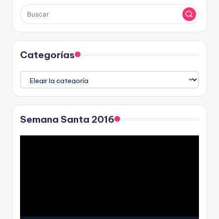
Categorías
Categorías
Semana Santa 2016
R
e
p
r
o
d
u