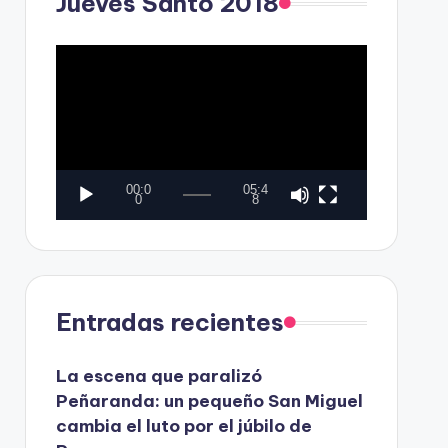
Jueves Santo 2018
o
r
d
R
e
e
v
p
í
r
d
o
00:0
05:4
e
d
0
8
o
u
c
t
Entradas recientes
o
r
La escena que paralizó
d
Peñaranda: un pequeño San Miguel
e
cambia el luto por el júbilo de
v