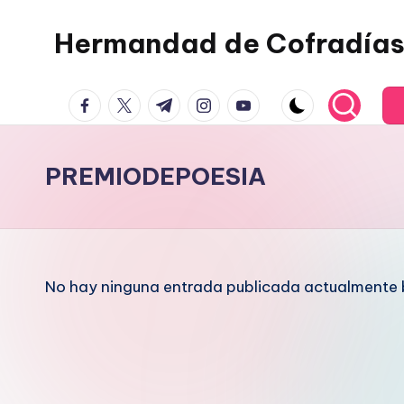
Hermandad de Cofradías
Saltar
al
contenido
facebook.com
twitter.com
t.me
instagram.com
youtube.com
PREMIODEPOESIA
No hay ninguna entrada publicada actualmente b