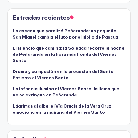
o
r
d
Entradas recientes
e
v
La escena que paralizó Peñaranda: un pequeño
San Miguel cambia el luto por el júbilo de Pascua
í
d
El silencio que camina: la Soledad recorre la noche
e
de Peñaranda en la hora más honda del Viernes
o
Santo
Drama y compasión en la procesión del Santo
Entierro el Viernes Santo
La infancia ilumina el Viernes Santo: la llama que
no se extingue en Peñaranda
Lágrimas al alba: el Vía Crucis de la Vera Cruz
emociona en la mañana del Viernes Santo