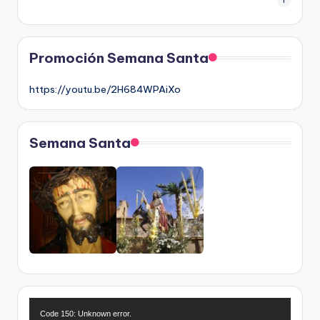
1
Promoción Semana Santa
https://youtu.be/2H684WPAiXo
Semana Santa
R
Code 150: Unknown error.