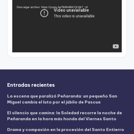
e
p
Descargar archivo: https://youtu.be/5bWeBbCQcNk?_=4
r
o
d
u
c
t
o
r
d
e
v
Entradas recientes
í
La escena que paralizó Peñaranda: un pequeño San
d
Miguel cambia el luto por el júbilo de Pascua
e
o
El silencio que camina: la Soledad recorre la noche de
Peñaranda en la hora más honda del Viernes Santo
Drama y compasión en la procesión del Santo Entierro