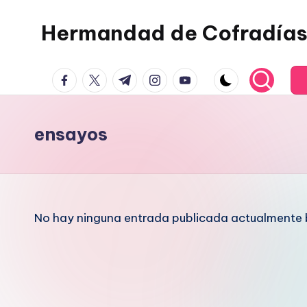
Hermandad de Cofradías
Saltar
al
contenido
facebook.com
twitter.com
t.me
instagram.com
youtube.com
ensayos
No hay ninguna entrada publicada actualmente b