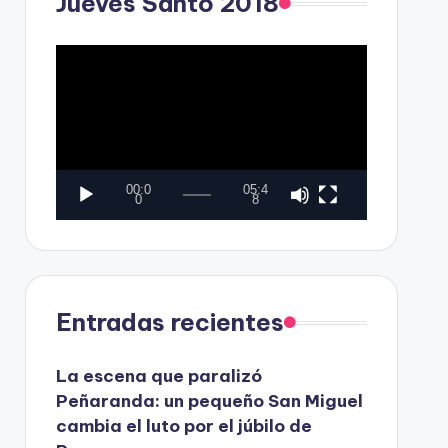
Jueves Santo 2018
o
r
d
R
e
e
v
p
í
r
d
o
00:0
05:4
e
d
0
8
o
u
c
t
Entradas recientes
o
r
La escena que paralizó
d
Peñaranda: un pequeño San Miguel
e
cambia el luto por el júbilo de
v