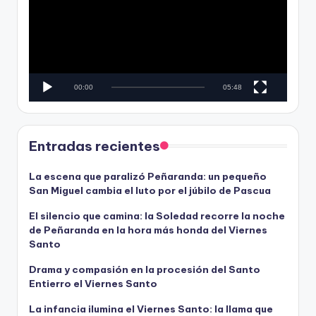
e
r
o
o
d
u
c
00:00
05:48
t
o
r
d
Entradas recientes
e
v
La escena que paralizó Peñaranda: un pequeño
San Miguel cambia el luto por el júbilo de Pascua
í
d
El silencio que camina: la Soledad recorre la noche
e
de Peñaranda en la hora más honda del Viernes
o
Santo
Drama y compasión en la procesión del Santo
Entierro el Viernes Santo
La infancia ilumina el Viernes Santo: la llama que