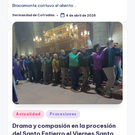
lado severo del Sábado Santo, Peñaranda de
Bracamonte contuvo el aliento.…
Hermandad de Cofradías
4 de abril de 2026
Publicado
por
Publicado
Actualidad
Procesiones
en
Drama y compasión en la procesión