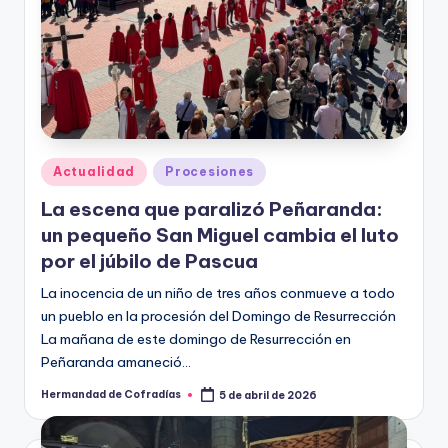
Publicado
Actualidad
Procesiones
en
La escena que paralizó Peñaranda:
un pequeño San Miguel cambia el luto
por el júbilo de Pascua
La inocencia de un niño de tres años conmueve a todo
un pueblo en la procesión del Domingo de Resurrección
La mañana de este domingo de Resurrección en
Peñaranda amaneció…
Hermandad de Cofradías
5 de abril de 2026
Publicado
por