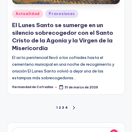
Publicado
Actualidad
Procesiones
en
El Lunes Santo se sumerge en un
silencio sobrecogedor con el Santo
Cristo de la Agonía y la Virgen de la
Misericordia
El acto penitencial llevó a los cofrades hasta el
cementerio municipal en una noche de recogimiento y
oración El Lunes Santo volvió a dejar una de las
estampas más sobrecogedoras…
Hermandad de Cofradías
31 de marzo de 2026
Publicado
por
Paginación
1
2
3
4
SIGUIENTE
PÁGINA
de