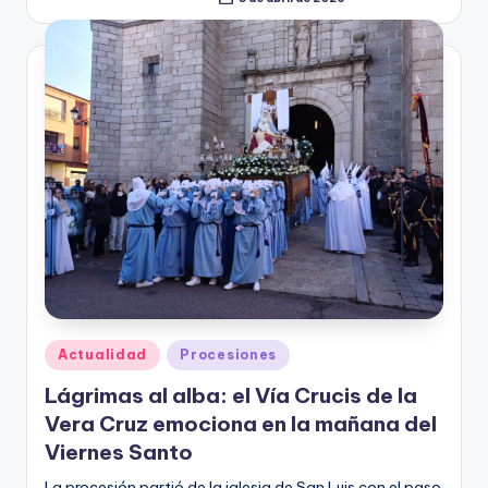
Hermandad de Cofradías
3 de abril de 2026
Publicado
por
Publicado
Actualidad
Procesiones
en
Lágrimas al alba: el Vía Crucis de la
Vera Cruz emociona en la mañana del
Viernes Santo