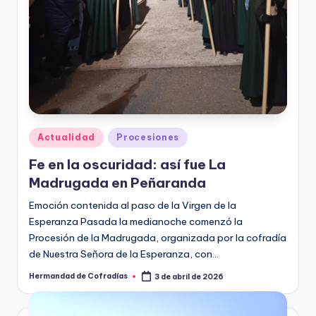
Publicado
Actualidad
Procesiones
en
Fe en la oscuridad: así fue La
Madrugada en Peñaranda
Emoción contenida al paso de la Virgen de la
Esperanza Pasada la medianoche comenzó la
Procesión de la Madrugada, organizada por la cofradía
de Nuestra Señora de la Esperanza, con…
Hermandad de Cofradías
3 de abril de 2026
Publicado
por