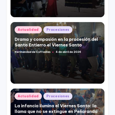
Publicado
Actualidad
Procesiones
en
Drama y compasión en la procesión del
Santo Entierro el Viernes Santo
Hermandad de Cofradías
4 de abril de 2026
Publicado
por
Publicado
Actualidad
Procesiones
en
La infancia ilumina el Viernes Santo: la
llama que no se extingue en Peñaranda