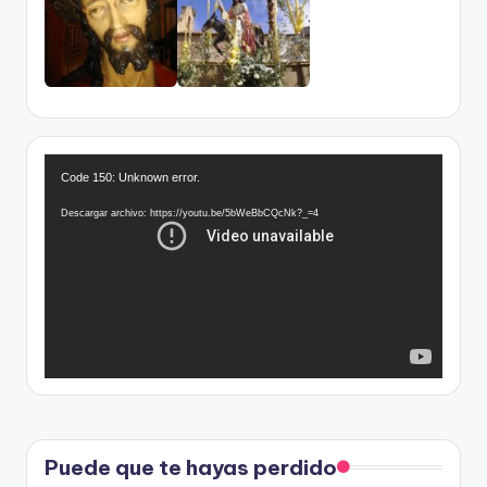
R
Code 150: Unknown error.
e
p
Descargar archivo: https://youtu.be/5bWeBbCQcNk?_=4
r
o
d
u
c
t
o
r
d
Puede que te hayas perdido
e