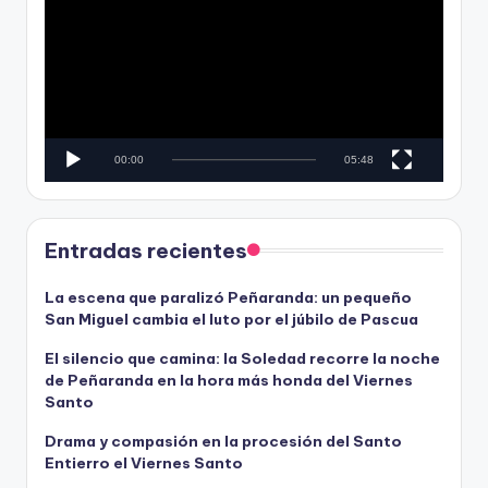
í
e
d
p
e
r
o
o
d
u
c
00:00
05:48
t
o
r
d
Entradas recientes
e
v
La escena que paralizó Peñaranda: un pequeño
San Miguel cambia el luto por el júbilo de Pascua
í
d
El silencio que camina: la Soledad recorre la noche
e
de Peñaranda en la hora más honda del Viernes
o
Santo
Drama y compasión en la procesión del Santo
Entierro el Viernes Santo