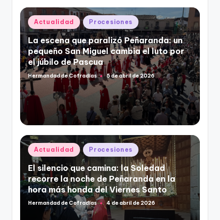
v
í
Publicado
Actualidad
Procesiones
d
en
e
La escena que paralizó Peñaranda: un
o
pequeño San Miguel cambia el luto por
el júbilo de Pascua
Hermandad de Cofradías
5 de abril de 2026
Publicado
por
Publicado
Actualidad
Procesiones
en
El silencio que camina: la Soledad
recorre la noche de Peñaranda en la
hora más honda del Viernes Santo
Hermandad de Cofradías
4 de abril de 2026
Publicado
por