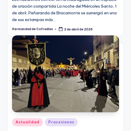
Los nazarenos convierten la madrugada en un espacio
de oración compartida La noche del Miércoles Santo, 1
de abril, Peñaranda de Bracamonte se sumergió en una
de sus estampas más…
Hermandad de Cofradías
2 de abril de 2026
Publicado
por
Publicado
Actualidad
Procesiones