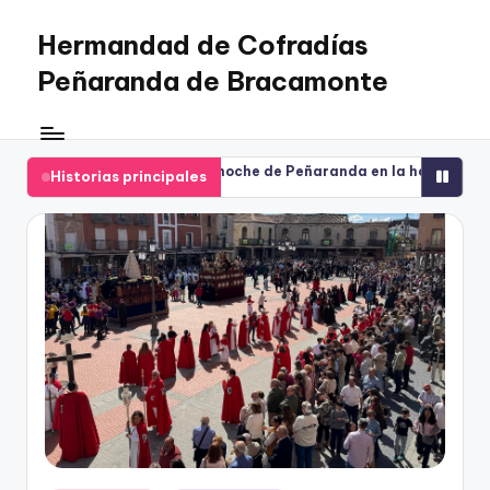
Hermandad de Cofradías
Saltar
al
Peñaranda de Bracamonte
contenido
 la noche de Peñaranda en la hora más honda del Viernes Santo
Historias principales