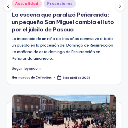
Publicado
Actualidad
Procesiones
ñaranda:
en
El silencio que camina: la Sol
ia el luto
recorre la noche de Peñaranda
hora más honda del Viernes S
onmueve a todo
Pasadas las doce de la noche, tras la proces
e Resurrección
Santo Entierro, cuando el calendario ya habí
ción en
lado severo del Sábado Santo, Peñaranda 
Bracamonte contuvo el aliento.…
Seguir leyendo
026
Hermandad de Cofradías
4 de abril de 2026
Publicado
por