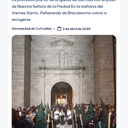
La procesión partió de la iglesia de San Luis con el paso
de Nuestra Señora de la Piedad En la mañana del
Viernes Santo, Peñaranda de Bracamonte volvió a
recogerse…
Hermandad de Cofradías
3 de abril de 2026
Publicado
por