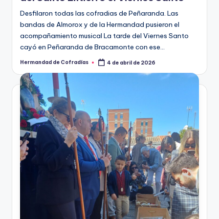
del Santo Entierro el Viernes Santo
Desfilaron todas las cofradias de Peñaranda. Las
bandas de Almorox y de la Hermandad pusieron el
acompañamiento musical La tarde del Viernes Santo
cayó en Peñaranda de Bracamonte con ese…
Hermandad de Cofradías
4 de abril de 2026
Publicado
por