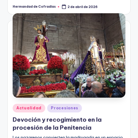
Peñaranda de…
Hermandad de Cofradías
2 de abril de 2026
Publicado
por
Publicado
Actualidad
Procesiones
en
Devoción y recogimiento en la
procesión de la Penitencia