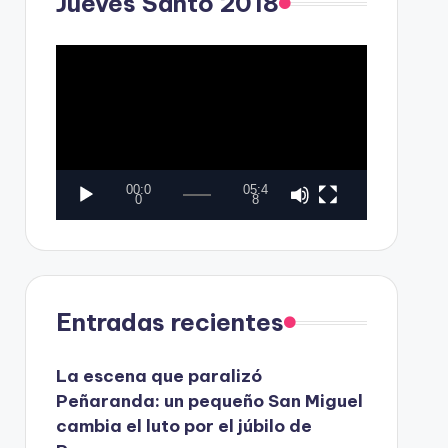
Jueves Santo 2018
o
r
d
R
e
e
v
p
í
r
d
o
00:0
05:4
e
d
0
8
o
u
c
t
Entradas recientes
o
r
La escena que paralizó
d
Peñaranda: un pequeño San Miguel
e
cambia el luto por el júbilo de
v