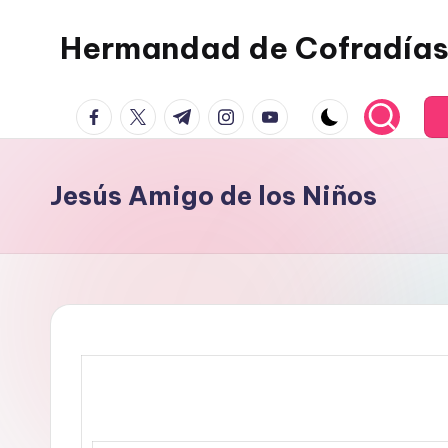
Hermandad de Cofradías
Saltar
al
contenido
facebook.com
twitter.com
t.me
instagram.com
youtube.com
Jesús Amigo de los Niños