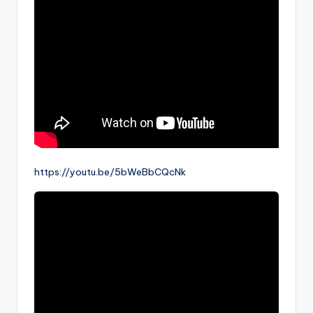
https://youtu.be/5bWeBbCQcNk