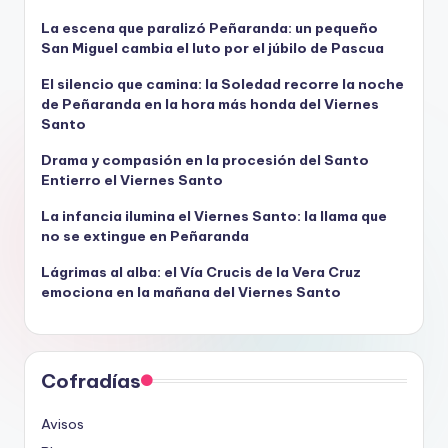
e
v
La escena que paralizó Peñaranda: un pequeño
San Miguel cambia el luto por el júbilo de Pascua
í
d
El silencio que camina: la Soledad recorre la noche
e
de Peñaranda en la hora más honda del Viernes
o
Santo
Drama y compasión en la procesión del Santo
Entierro el Viernes Santo
La infancia ilumina el Viernes Santo: la llama que
no se extingue en Peñaranda
Lágrimas al alba: el Vía Crucis de la Vera Cruz
emociona en la mañana del Viernes Santo
Cofradías
Avisos