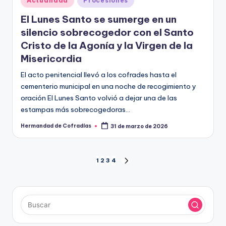
Actualidad
Procesiones
en
El Lunes Santo se sumerge en un
silencio sobrecogedor con el Santo
Cristo de la Agonía y la Virgen de la
Misericordia
El acto penitencial llevó a los cofrades hasta el
cementerio municipal en una noche de recogimiento y
oración El Lunes Santo volvió a dejar una de las
estampas más sobrecogedoras…
Hermandad de Cofradías
31 de marzo de 2026
Publicado
por
Paginación
1
2
3
4
SIGUIENTE
PÁGINA
de
entradas