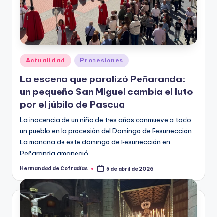
Publicado
Actualidad
Procesiones
en
La escena que paralizó Peñaranda:
un pequeño San Miguel cambia el luto
por el júbilo de Pascua
La inocencia de un niño de tres años conmueve a todo
un pueblo en la procesión del Domingo de Resurrección
La mañana de este domingo de Resurrección en
Peñaranda amaneció…
Hermandad de Cofradías
5 de abril de 2026
Publicado
por