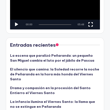
o
o
d
u
c
00:00
05:48
t
o
r
d
Entradas recientes
e
v
La escena que paralizó Peñaranda: un pequeño
San Miguel cambia el luto por el júbilo de Pascua
í
d
El silencio que camina: la Soledad recorre la noche
e
de Peñaranda en la hora más honda del Viernes
o
Santo
Drama y compasión en la procesión del Santo
Entierro el Viernes Santo
La infancia ilumina el Viernes Santo: la llama que
no se extingue en Peñaranda