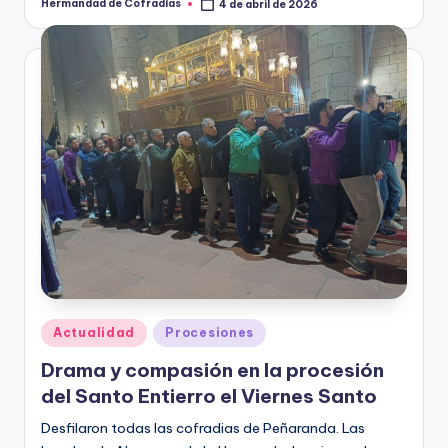
Hermandad de Cofradías
4 de abril de 2026
Publicado
por
Publicado
Actualidad
Procesiones
en
Drama y compasión en la procesión
del Santo Entierro el Viernes Santo
Desfilaron todas las cofradias de Peñaranda. Las