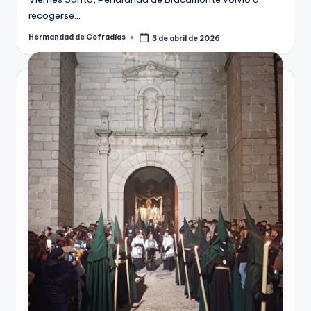
recogerse…
Hermandad de Cofradías
3 de abril de 2026
Publicado
por