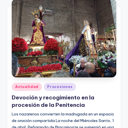
Publicado
Actualidad
Procesiones
en
Devoción y recogimiento en la
procesión de la Penitencia
Los nazarenos convierten la madrugada en un espacio
de oración compartida La noche del Miércoles Santo, 1
de abril, Peñaranda de Bracamonte se sumergió en una