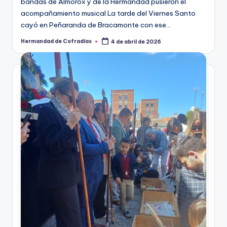
bandas de Almorox y de la Hermandad pusieron el
acompañamiento musical La tarde del Viernes Santo
cayó en Peñaranda de Bracamonte con ese…
Hermandad de Cofradías
4 de abril de 2026
Publicado
por