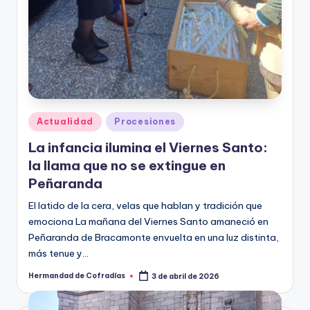
Publicado
Actualidad
Procesiones
en
La infancia ilumina el Viernes Santo:
la llama que no se extingue en
Peñaranda
El latido de la cera, velas que hablan y tradición que
emociona La mañana del Viernes Santo amaneció en
Peñaranda de Bracamonte envuelta en una luz distinta,
más tenue y…
Hermandad de Cofradías
3 de abril de 2026
Publicado
por