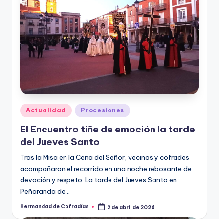
Publicado
Actualidad
Procesiones
en
El Encuentro tiñe de emoción la tarde
del Jueves Santo
Tras la Misa en la Cena del Señor, vecinos y cofrades
acompañaron el recorrido en una noche rebosante de
devoción y respeto. La tarde del Jueves Santo en
Peñaranda de…
Hermandad de Cofradías
2 de abril de 2026
Publicado
por