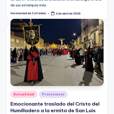
de sus estampas más…
Hermandad de Cofradías
2 de abril de 2026
Publicado
por
Publicado
Actualidad
Procesiones
en
Emocionante traslado del Cristo del
Humilladero a la ermita de San Luis