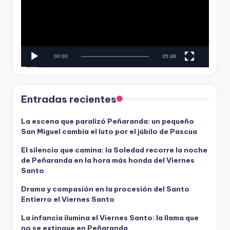
e
r
o
o
d
u
c
00:00
05:48
t
o
r
d
Entradas recientes
e
v
La escena que paralizó Peñaranda: un pequeño
San Miguel cambia el luto por el júbilo de Pascua
í
d
El silencio que camina: la Soledad recorre la noche
e
de Peñaranda en la hora más honda del Viernes
o
Santo
Drama y compasión en la procesión del Santo
Entierro el Viernes Santo
La infancia ilumina el Viernes Santo: la llama que
no se extingue en Peñaranda