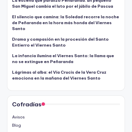
La escena que paralizó Peñaranda: un pequeño
San Miguel cambia el luto por el júbilo de Pascua
í
d
El silencio que camina: la Soledad recorre la noche
e
de Peñaranda en la hora más honda del Viernes
o
Santo
Drama y compasión en la procesión del Santo
Entierro el Viernes Santo
La infancia ilumina el Viernes Santo: la llama que
no se extingue en Peñaranda
Lágrimas al alba: el Vía Crucis de la Vera Cruz
emociona en la mañana del Viernes Santo
Cofradías
Avisos
Blog