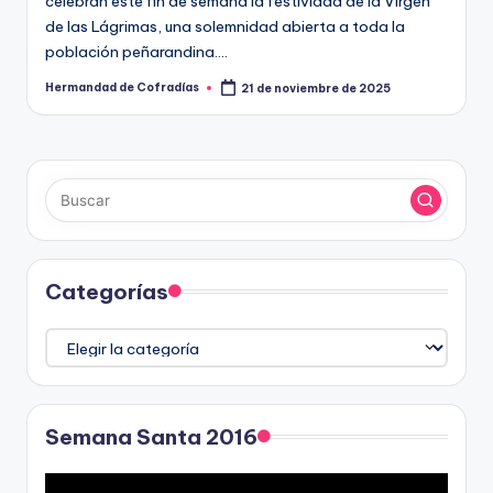
celebran este fin de semana la festividad de la Virgen
de las Lágrimas, una solemnidad abierta a toda la
población peñarandina.…
Hermandad de Cofradías
21 de noviembre de 2025
Publicado
por
Categorías
Categorías
Semana Santa 2016
R