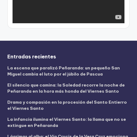
u
c
t
o
r
d
e
v
Entradas recientes
í
La escena que paralizó Peñaranda: un pequeño San
d
Miguel cambia el luto por el júbilo de Pascua
e
o
El silencio que camina: la Soledad recorre la noche de
Peñaranda en la hora más honda del Viernes Santo
Drama y compasión en la procesión del Santo Entierro
el Viernes Santo
La infancia ilumina el Viernes Santo: la llama que no se
extingue en Peñaranda
Lágrimas al alba: el Vía Crucis de la Vera Cruz emociona