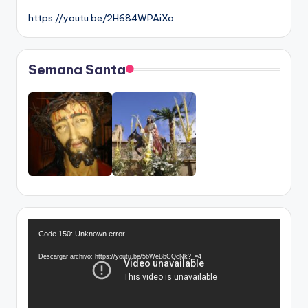
https://youtu.be/2H684WPAiXo
Semana Santa
R
Code 150: Unknown error.
e
p
Descargar archivo: https://youtu.be/5bWeBbCQcNk?_=4
r
o
d