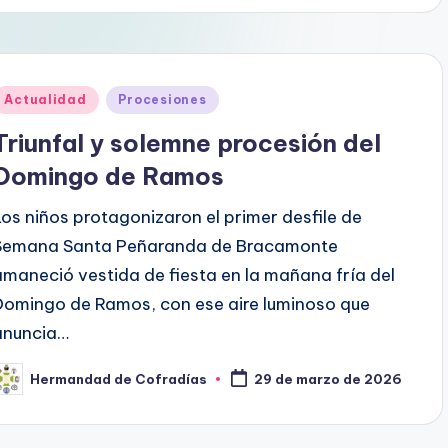
Publicado
Actualidad
Procesiones
en
Triunfal y solemne procesión del
Domingo de Ramos
Los niños protagonizaron el primer desfile de
Semana Santa Peñaranda de Bracamonte
amaneció vestida de fiesta en la mañana fría del
Domingo de Ramos, con ese aire luminoso que
anuncia…
Hermandad de Cofradías
29 de marzo de 2026
ublicado
or