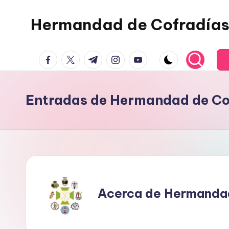
Hermandad de Cofradías
Saltar
al
contenido
facebook.com
twitter.com
t.me
instagram.com
youtube.com
Entradas de Hermandad de Co
Acerca de Hermanda