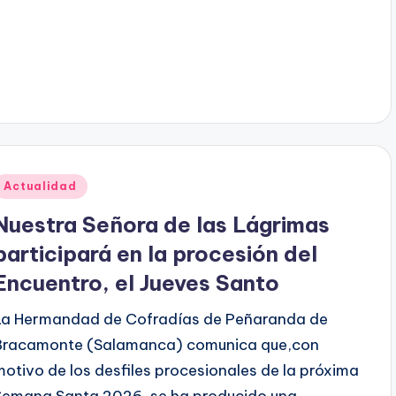
Publicado
Actualidad
en
Nuestra Señora de las Lágrimas
participará en la procesión del
Encuentro, el Jueves Santo
La Hermandad de Cofradías de Peñaranda de
Bracamonte (Salamanca) comunica que,con
motivo de los desfiles procesionales de la próxima
Semana Santa 2026, se ha producido una