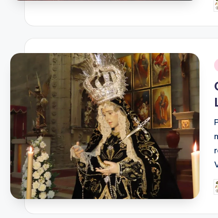
P
p
P
p