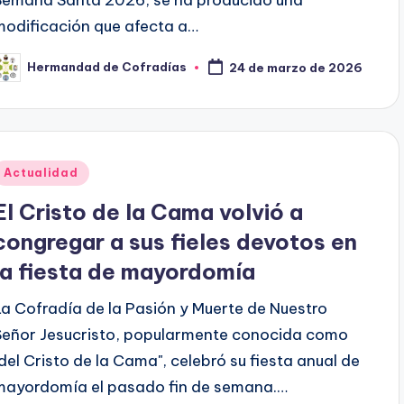
modificación que afecta a…
Hermandad de Cofradías
24 de marzo de 2026
ublicado
or
Publicado
Actualidad
en
El Cristo de la Cama volvió a
congregar a sus fieles devotos en
la fiesta de mayordomía
La Cofradía de la Pasión y Muerte de Nuestro
Señor Jesucristo, popularmente conocida como
"del Cristo de la Cama", celebró su fiesta anual de
mayordomía el pasado fin de semana.…