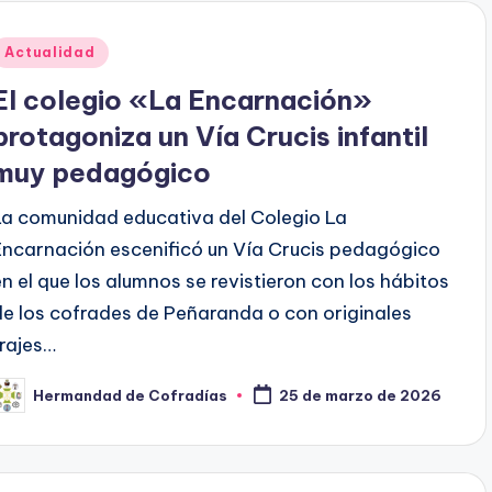
Publicado
Actualidad
en
El colegio «La Encarnación»
protagoniza un Vía Crucis infantil
muy pedagógico
La comunidad educativa del Colegio La
Encarnación escenificó un Vía Crucis pedagógico
en el que los alumnos se revistieron con los hábitos
de los cofrades de Peñaranda o con originales
trajes…
Hermandad de Cofradías
25 de marzo de 2026
ublicado
or