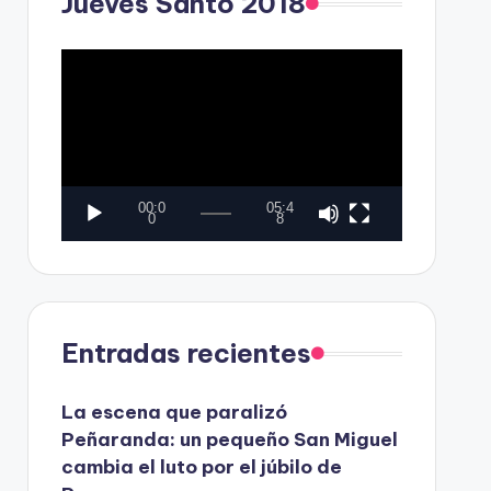
Jueves Santo 2018
o
r
d
R
e
e
v
p
í
r
d
o
00:0
05:4
e
d
0
8
o
u
c
t
Entradas recientes
o
r
La escena que paralizó
d
Peñaranda: un pequeño San Miguel
e
cambia el luto por el júbilo de
v