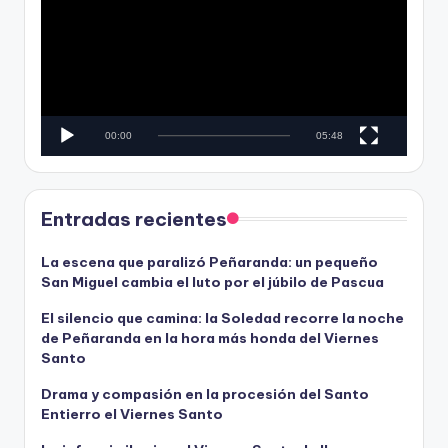
d
p
e
r
o
o
d
u
c
00:00
05:48
t
o
r
d
Entradas recientes
e
v
La escena que paralizó Peñaranda: un pequeño
San Miguel cambia el luto por el júbilo de Pascua
í
d
El silencio que camina: la Soledad recorre la noche
e
de Peñaranda en la hora más honda del Viernes
o
Santo
Drama y compasión en la procesión del Santo
Entierro el Viernes Santo