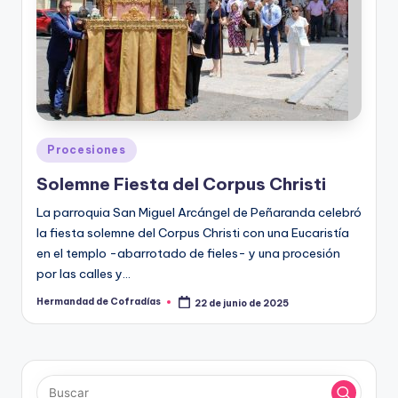
Publicado
Procesiones
en
Solemne Fiesta del Corpus Christi
La parroquia San Miguel Arcángel de Peñaranda celebró
la fiesta solemne del Corpus Christi con una Eucaristía
en el templo -abarrotado de fieles- y una procesión
por las calles y…
Hermandad de Cofradías
22 de junio de 2025
Publicado
por