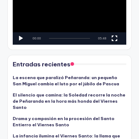
e
r
o
o
d
u
c
00:00
05:48
t
o
r
d
Entradas recientes
e
v
La escena que paralizó Peñaranda: un pequeño
San Miguel cambia el luto por el júbilo de Pascua
í
d
El silencio que camina: la Soledad recorre la noche
e
de Peñaranda en la hora más honda del Viernes
o
Santo
Drama y compasión en la procesión del Santo
Entierro el Viernes Santo
La infancia ilumina el Viernes Santo: la llama que