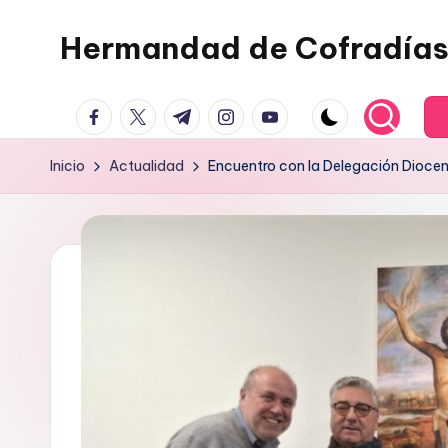
Hermandad de Cofradías
Saltar
al
contenido
facebook.com
twitter.com
t.me
instagram.com
youtube.com
Inicio
Actualidad
Encuentro con la Delegación Dioce