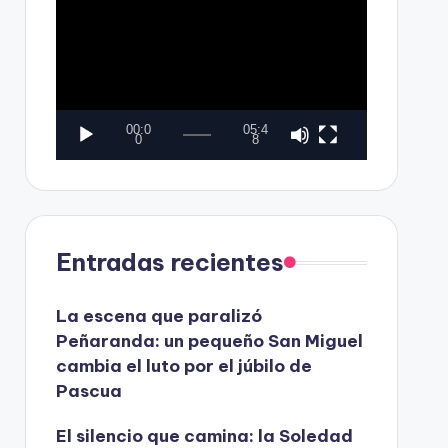
e
e
v
p
í
r
d
o
00:0
05:4
e
d
0
8
o
u
c
t
Entradas recientes
o
r
La escena que paralizó
d
Peñaranda: un pequeño San Miguel
e
cambia el luto por el júbilo de
v
Pascua
í
d
El silencio que camina: la Soledad